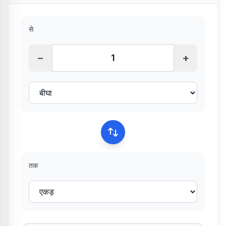
से
−
+
तक