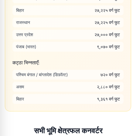
बिहार
२७,२२५
वर्ग फुट
राजस्थान
२७,२२५
वर्ग फुट
उत्तर प्रदेश
२७,०००
वर्ग फुट
पंजाब (भारत)
९,०७०
वर्ग फुट
कट्ठा भिन्नताएँ:
पश्चिम बंगाल / बांग्लादेश (डिफ़ॉल्ट)
७२०
वर्ग फुट
असम
२,८८०
वर्ग फुट
बिहार
१,३६१
वर्ग फुट
सभी भूमि क्षेत्रफल कनवर्टर