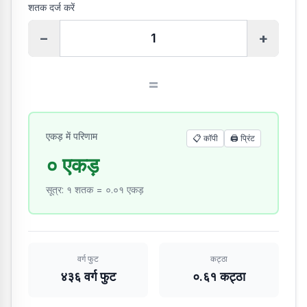
शतक दर्ज करें
−
+
=
एकड़ में परिणाम
📋 कॉपी
🖨️
प्रिंट
० एकड़
सूत्र
:
१ शतक = ०.०१ एकड़
वर्ग फुट
कट्ठा
४३६ वर्ग फुट
०.६१ कट्ठा