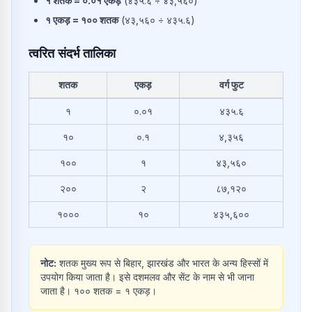
१
शतक
=
०.०१
एकड़
(
४३५.६
÷
४३,५६०
)
१
एकड़
=
१००
शतक
(
४३,५६०
÷
४३५.६
)
त्वरित संदर्भ तालिका
शतक
एकड़
वर्ग फुट
शतक से एकड़ और वर्ग फुट में सामान्य रूपांतरण
१
०.०१
४३५.६
१०
०.१
४,३५६
१००
१
४३,५६०
२००
२
८७,१२०
१०००
१०
४३५,६००
नोट:
शतक मुख्य रूप से बिहार, झारखंड और भारत के अन्य हिस्सों में
उपयोग किया जाता है। इसे दशमलव और सेंट के नाम से भी जाना
जाता है। १०० शतक = १ एकड़।