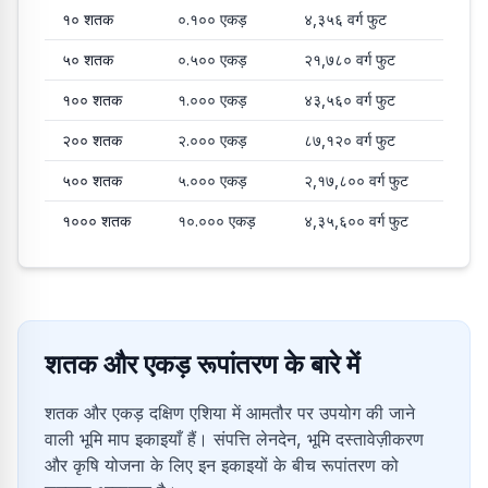
१०
शतक
०.१००
एकड़
४,३५६
वर्ग फुट
५०
शतक
०.५००
एकड़
२१,७८०
वर्ग फुट
१००
शतक
१.०००
एकड़
४३,५६०
वर्ग फुट
२००
शतक
२.०००
एकड़
८७,१२०
वर्ग फुट
५००
शतक
५.०००
एकड़
२,१७,८००
वर्ग फुट
१०००
शतक
१०.०००
एकड़
४,३५,६००
वर्ग फुट
शतक और एकड़ रूपांतरण के बारे में
शतक और एकड़ दक्षिण एशिया में आमतौर पर उपयोग की जाने
वाली भूमि माप इकाइयाँ हैं। संपत्ति लेनदेन, भूमि दस्तावेज़ीकरण
और कृषि योजना के लिए इन इकाइयों के बीच रूपांतरण को