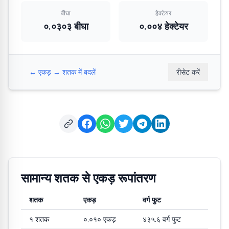
बीघा
हेक्टेयर
०.०३०३ बीघा
०.००४ हेक्टेयर
↔️
एकड़ → शतक में बदलें
रीसेट करें
सामान्य शतक से एकड़ रूपांतरण
शतक
एकड़
वर्ग फुट
शतक से एकड़ और वर्ग फुट में सामान्य रूपांतरण मान
१
शतक
०.०१०
एकड़
४३५.६
वर्ग फुट