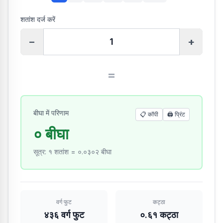
शतांश दर्ज करें
−
+
=
बीघा में परिणाम
📋 कॉपी
🖨️
प्रिंट
० बीघा
सूत्र
:
१ शतांश = ०.०३०२ बीघा
वर्ग फुट
कट्ठा
४३६ वर्ग फुट
०.६१ कट्ठा