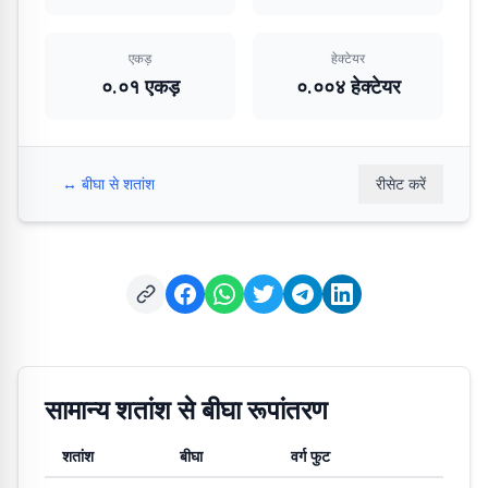
एकड़
हेक्टेयर
०.०१ एकड़
०.००४ हेक्टेयर
↔️
बीघा से शतांश
रीसेट करें
सामान्य शतांश से बीघा रूपांतरण
शतांश
बीघा
वर्ग फुट
शतांश से बीघा और वर्ग फुट में सामान्य रूपांतरण मान