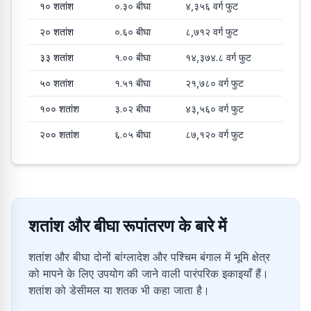
१०
शतांश
०.३०
बीघा
४,३५६
वर्ग फुट
२०
शतांश
०.६०
बीघा
८,७१२
वर्ग फुट
३३
शतांश
१.००
बीघा
१४,३७४.८
वर्ग फुट
५०
शतांश
१.५१
बीघा
२१,७८०
वर्ग फुट
१००
शतांश
३.०२
बीघा
४३,५६०
वर्ग फुट
२००
शतांश
६.०५
बीघा
८७,१२०
वर्ग फुट
शतांश और बीघा रूपांतरण के बारे में
शतांश और बीघा दोनों बांग्लादेश और पश्चिम बंगाल में भूमि क्षेत्र
को मापने के लिए उपयोग की जाने वाली पारंपरिक इकाइयाँ हैं।
शतांश को डेसीमल या शतक भी कहा जाता है।