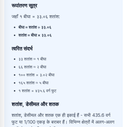
रूपांतरण सूत्र
जहाँ १ बीघा = ३३.०६ शतांश:
बीघा
=
शतांश
÷
३३.०६
शतांश
=
बीघा
×
३३.०६
त्वरित संदर्भ
३३
शतांश
≈
१
बीघा
६६
शतांश
≈
२
बीघा
१००
शतांश
=
३.०२
बीघा
१६५
शतांश
≈
५
बीघा
१
शतांश
=
४३५.६
वर्ग फुट
शतांश, डेसीमल और शतक
शतांश, डेसीमल और शतक एक ही इकाई हैं - सभी 435.6 वर्ग
फुट या 1/100 एकड़ के बराबर हैं। विभिन्न क्षेत्रों में अलग-अलग