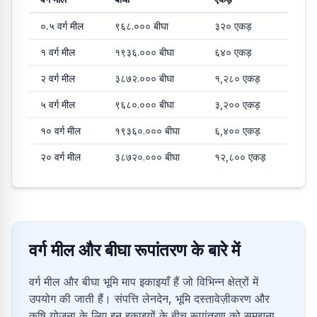
वर्ग मील से बीघा और एकड़ में सामान्य रूपांतरण मान
०.५
वर्ग मील
९६८.०००
बीघा
३२०
एकड़
१
वर्ग मील
१९३६.०००
बीघा
६४०
एकड़
२
वर्ग मील
३८७२.०००
बीघा
१,२८०
एकड़
५
वर्ग मील
९६८०.०००
बीघा
३,२००
एकड़
१०
वर्ग मील
१९३६०.०००
बीघा
६,४००
एकड़
२०
वर्ग मील
३८७२०.०००
बीघा
१२,८००
एकड़
वर्ग मील और बीघा रूपांतरण के बारे में
वर्ग मील और बीघा भूमि माप इकाइयाँ हैं जो विभिन्न क्षेत्रों में
उपयोग की जाती हैं। संपत्ति लेनदेन, भूमि दस्तावेज़ीकरण और
कृषि योजना के लिए इन इकाइयों के बीच रूपांतरण को समझना