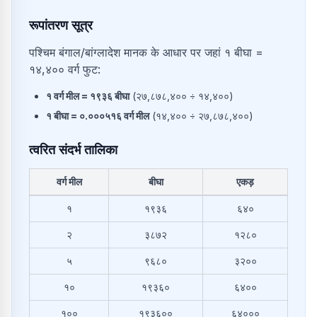
रूपांतरण सूत्र
पश्चिम बंगाल/बांग्लादेश मानक के आधार पर जहां १ बीघा =
१४,४०० वर्ग फुट:
१
वर्ग मील
=
१९३६
बीघा
(
२७,८७८,४००
÷
१४,४००
)
१
बीघा
=
०.०००५१६
वर्ग मील
(
१४,४००
÷
२७,८७८,४००
)
त्वरित संदर्भ तालिका
वर्ग मील
बीघा
एकड़
वर्ग मील से बीघा और एकड़ में सामान्य रूपांतरण
१
१९३६
६४०
२
३८७२
१२८०
५
९६८०
३२००
१०
१९३६०
६४००
१००
१९३६००
६४०००