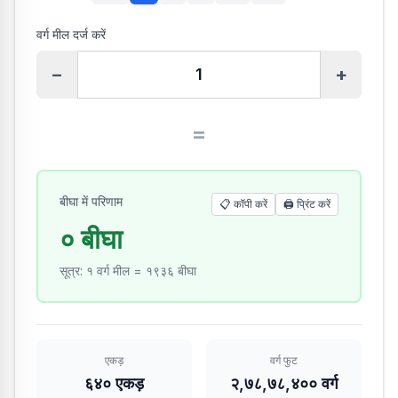
वर्ग मील दर्ज करें
−
+
=
बीघा में परिणाम
📋 कॉपी करें
🖨️
प्रिंट करें
० बीघा
सूत्र
:
१ वर्ग मील = १९३६ बीघा
एकड़
वर्ग फुट
६४० एकड़
२,७८,७८,४०० वर्ग