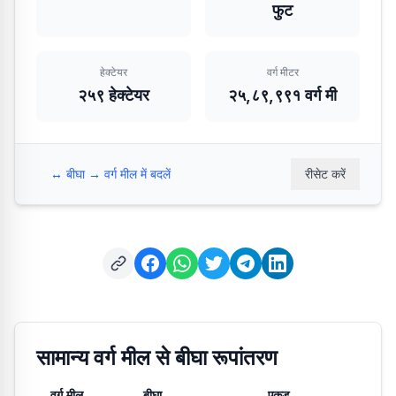
फुट
हेक्टेयर
वर्ग मीटर
२५९ हेक्टेयर
२५,८९,९९१ वर्ग मी
↔️
बीघा → वर्ग मील में बदलें
रीसेट करें
सामान्य वर्ग मील से बीघा रूपांतरण
वर्ग मील
बीघा
एकड़