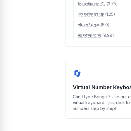
পঁয়তাল্লিশ
তিন দশমিক সাত পাঁচ
(3.75)
ছেচল্লিশ
এক দশমিক দুই পাঁচ
(1.25)
সাতচল্লিশ
পাঁচ দশমিক শূন্য
(5.0)
আটচল্লিশ
নয় দশমিক নয় নয়
(9.99)
ঊনপঞ্চাশ
পঞ্চাশ
একান্ন
🔄
বায়ান্ন
Virtual Number Keybo
তিপ্পান্ন
Can't type Bengali? Use our 
চুয়ান্ন
virtual keyboard - just click to
numbers step by step!
পঞ্চান্ন
ছাপ্পান্ন