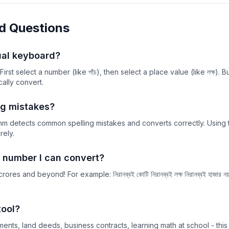
৫৭
৫৮
d Questions
৫৯
ual keyboard?
৬০
n. First select a number (like পাঁচ), then select a place value (like লক্ষ)
৬১
ically convert.
৬২
ng mistakes?
৬৩
thm detects common spelling mistakes and converts correctly. Using 
rely.
৬৪
৬৫
 number I can convert?
৬৬
es and beyond! For example: নিরানব্বই কোটি নিরানব্বই লক্ষ নিরানব্বই হাজার ন
৬৭
tool?
৬৮
nts, land deeds, business contracts, learning math at school - this 