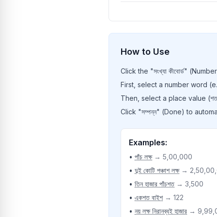
নয়
দশ
এগারো
How to Use
বারো
Click the "সংখ্যা কীবোর্ড" (Num
তেরো
First, select a number word (e.g.
Then, select a place value (শত, হ
চৌদ্দ
Click "সম্পন্ন" (Done) to automa
পনেরো
ষোলো
Examples:
সতেরো
•
পাঁচ লক্ষ
→ 5,00,000
•
দুই কোটি পঞ্চাশ লক্ষ
→ 2,50,00
আঠারো
•
তিন হাজার পাঁচশত
→ 3,500
ঊনিশ
•
একশত বাইশ
→ 122
বিশ
•
নয় লক্ষ নিরানব্বই হাজার
→ 9,99,