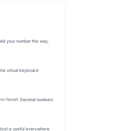
. Build your number this way,
the virtual keyboard
য়শত নিরানব্বই. Decimal numbers
tool is useful everywhere.