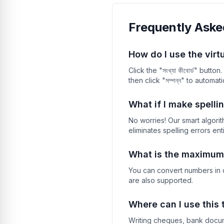
সাতান্ন
আটান্ন
Frequently Aske
ঊনষাট
How do I use the virt
ষাট
Click the "সংখ্যা কীবোর্ড" butto
একষট্টি
then click "সম্পন্ন" to automat
বাষট্টি
What if I make spelli
তেষট্টি
No worries! Our smart algori
eliminates spelling errors enti
চৌষট্টি
পঁয়ষট্টি
What is the maximum
ছেষট্টি
You can convert numbers in cror
are also supported.
সাতষট্টি
Where can I use this 
আটষট্টি
Writing cheques, bank docume