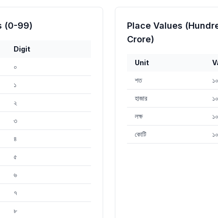
 (0-99)
Place Values (Hundr
Crore)
Digit
Unit
V
০
শত
১
১
হাজার
১
২
লক্ষ
১
৩
কোটি
১
৪
৫
৬
৭
৮