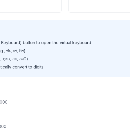
৯
১০
১১
১২
ber Keyboard) button to open the virtual keyboard
১৩
, পাঁচ, দশ, বিশ)
াজার, লক্ষ, কোটি)
১৪
tically convert to digits
১৫
১৬
১৭
,000
১৮
১৯
২০
000