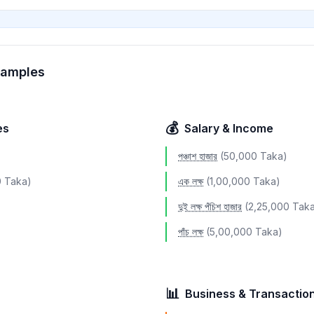
২১
২২
২৩
xamples
২৪
২৫
💰
es
Salary & Income
২৬
পঞ্চাশ হাজার
(50,000 Taka)
২৭
0 Taka)
এক লক্ষ
(1,00,000 Taka)
২৮
দুই লক্ষ পঁচিশ হাজার
(2,25,000 Tak
২৯
পাঁচ লক্ষ
(5,00,000 Taka)
৩০
)
৩১
📊
Business & Transactio
৩২