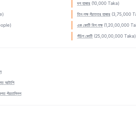
দশ হাজার
(10,000 Taka)
৩৩
e)
তিন লক্ষ পঁচাত্তর হাজার
(3,75,000 T
৩৪
people)
এক কোটি বিশ লক্ষ
(1,20,00,000 Ta
৩৫
পঁচিশ কোটি
(25,00,00,000 Taka)
৩৬
৩৭
৩৮
্ন
৩৯
াতশত আটাশি
৪০
নশত পঁয়তাল্লিশ
৪১
৪২
৪৩
৪৪