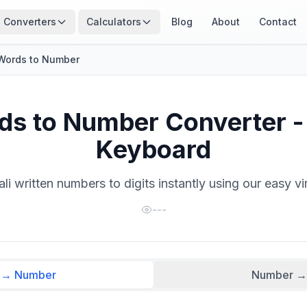
Converters
Calculators
Blog
About
Contact
Words to Number
ds to Number Converter - 
Keyboard
i written numbers to digits instantly using our easy v
---
 → Number
Number →