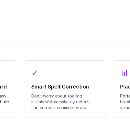
৪৫
৪৬
৪৭
৪৮
৪৯
৫০
৫১
✓
📊
৫২
ard
Smart Spell Correction
Pla
৫৩
easy
Don't worry about spelling
Perfe
৫৪
 build
mistakes! Automatically detects
brea
and corrects common errors.
value
৫৫
৫৬