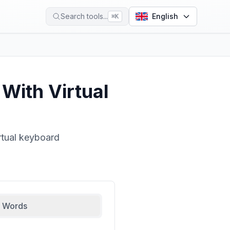
Search tools...
English
⌘
K
With Virtual
irtual keyboard
 Words