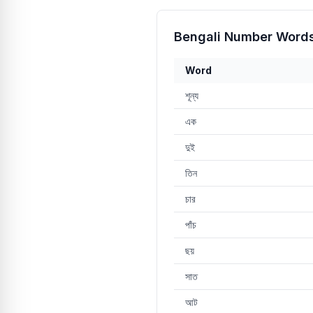
Bengali Number Words
Word
শূন্য
এক
দুই
তিন
চার
পাঁচ
ছয়
সাত
আট