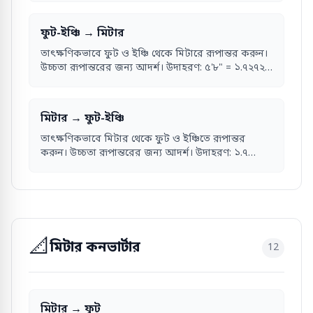
ফুট-ইঞ্চি → মিটার
তাৎক্ষণিকভাবে ফুট ও ইঞ্চি থেকে মিটারে রূপান্তর করুন।
উচ্চতা রূপান্তরের জন্য আদর্শ। উদাহরণ: ৫'৮" = ১.৭২৭২
মিটার।
মিটার → ফুট-ইঞ্চি
তাৎক্ষণিকভাবে মিটার থেকে ফুট ও ইঞ্চিতে রূপান্তর
করুন। উচ্চতা রূপান্তরের জন্য আদর্শ। উদাহরণ: ১.৭
মিটার = ৫'৭"।
📐
মিটার কনভার্টার
12
মিটার → ফুট