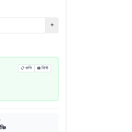
+
📋 কপি
🖨️
প্রিন্ট
ি
্চি