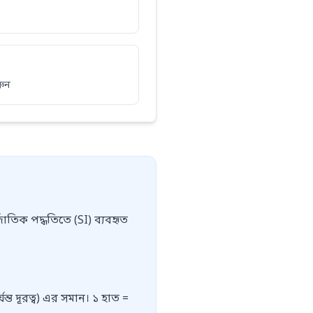
রুন
াতিক পদ্ধতিতে (SI) ব্যবহৃত
্ত দূরত্ব) এর সমান। ১ হাত =