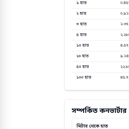
হাত থেকে মিটার, ফুট এবং ইঞ্চিতে
১
হাত
০.৪৫
২
হাত
০.৯১
৩
হাত
১.৩৭
৫
হাত
২.২৮
১০
হাত
৪.৫৭
২০
হাত
৯.১৪
৫০
হাত
২২.৮
১০০
হাত
৪৫.৭
সম্পর্কিত কনভার্টার
মিটার থেকে হাত