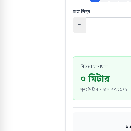
হাত লিখুন
−
মিটারে ফলাফল
০ মিটার
সূত্র
:
মিটার = হাত × ০.৪৫৭২
১.