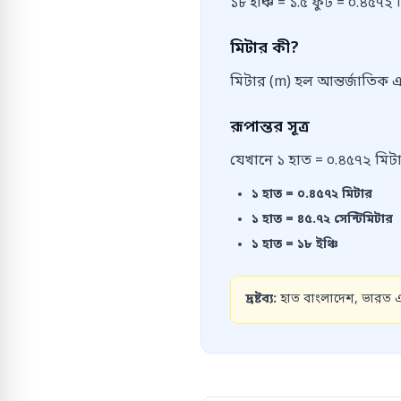
১৮ ইঞ্চি = ১.৫ ফুট = ০.৪৫৭২
মিটার কী?
মিটার (m) হল আন্তর্জাতিক এ
রূপান্তর সূত্র
যেখানে ১ হাত = ০.৪৫৭২ মিটা
১
হাত
=
০.৪৫৭২
মিটার
১
হাত
=
৪৫.৭২
সেন্টিমিটার
১
হাত
=
১৮
ইঞ্চি
দ্রষ্টব্য:
হাত বাংলাদেশ, ভারত এবং