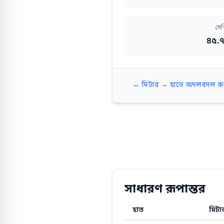
সেন
৪৫.৭
↔️ মিটার → হাতে অদলবদল ক
সাধারণ রূপান্তর
হাত
মিটা