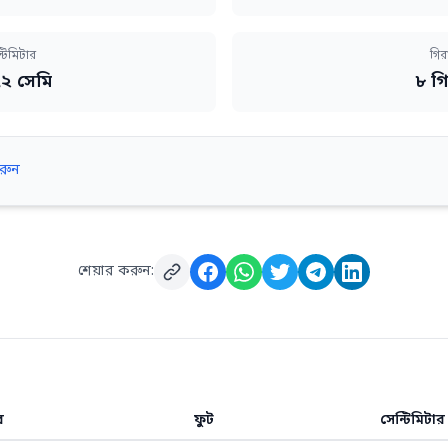
্টিমিটার
গির
২ সেমি
৮ গি
রুন
শেয়ার করুন:
র
ফুট
সেন্টিমিটার