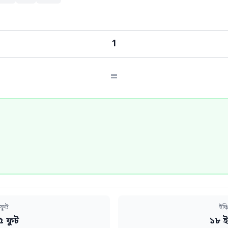
=
ফুট
ইঞ্চ
৫ ফুট
১৮ ইঞ