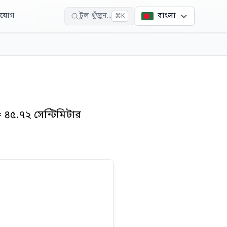
াযোগ
টুল খুঁজুন...
বাংলা
⌘
K
 ৪৫.৭২ সেন্টিমিটার