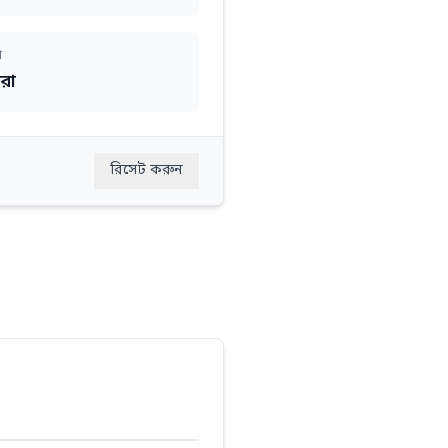
া
রা
রিসেট করুন