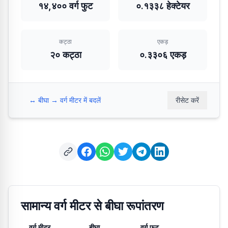
१४,४०० वर्ग फुट
०.१३३८ हेक्टेयर
कट्ठा
एकड़
२० कट्ठा
०.३३०६ एकड़
↔️
बीघा → वर्ग मीटर में बदलें
रीसेट करें
सामान्य वर्ग मीटर से बीघा रूपांतरण
वर्ग मीटर
बीघा
वर्ग फुट