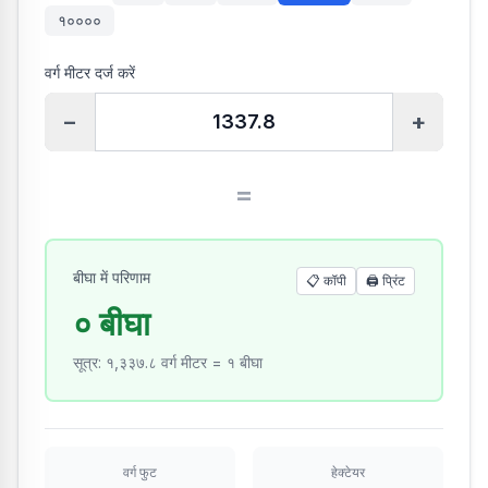
१००००
वर्ग मीटर दर्ज करें
−
+
=
बीघा में परिणाम
📋 कॉपी
🖨️
प्रिंट
० बीघा
सूत्र
:
१,३३७.८ वर्ग मीटर = १ बीघा
वर्ग फुट
हेक्टेयर