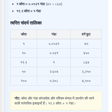
१
कोरा
=
०.०५२१
गंडा
(
४५
÷
८६४
)
१९.२
कोरा
=
१
गंडा
त्वरित संदर्भ तालिका
कोरा
गंडा
वर्ग फुट
कोरा से गंडा और वर्ग फुट में सामान्य रूपांतरण
१
०.०५२१
४५
१०
०.५२१
४५०
१९.२
१
८६४
५०
२.६०४
२,२५०
१००
५.२०८
४,५००
नोट:
कोरा और गंडा बांग्लादेश और पश्चिम बंगाल में उपयोग की जाने
वाली पारंपरिक इकाइयाँ हैं। १९.२ कोरा = १ गंडा।