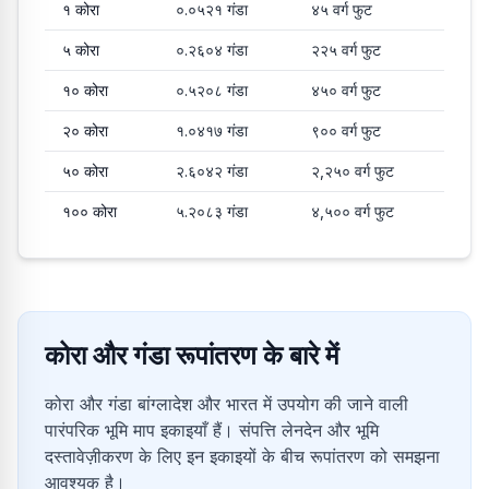
१
कोरा
०.०५२१
गंडा
४५
वर्ग फुट
५
कोरा
०.२६०४
गंडा
२२५
वर्ग फुट
१०
कोरा
०.५२०८
गंडा
४५०
वर्ग फुट
२०
कोरा
१.०४१७
गंडा
९००
वर्ग फुट
५०
कोरा
२.६०४२
गंडा
२,२५०
वर्ग फुट
१००
कोरा
५.२०८३
गंडा
४,५००
वर्ग फुट
कोरा और गंडा रूपांतरण के बारे में
कोरा और गंडा बांग्लादेश और भारत में उपयोग की जाने वाली
पारंपरिक भूमि माप इकाइयाँ हैं। संपत्ति लेनदेन और भूमि
दस्तावेज़ीकरण के लिए इन इकाइयों के बीच रूपांतरण को समझना
आवश्यक है।