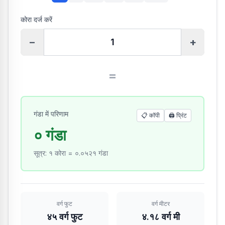
कोरा दर्ज करें
−
+
=
गंडा में परिणाम
📋 कॉपी
🖨️
प्रिंट
० गंडा
सूत्र
:
१ कोरा = ०.०५२१ गंडा
वर्ग फुट
वर्ग मीटर
४५ वर्ग फुट
४.१८ वर्ग मी