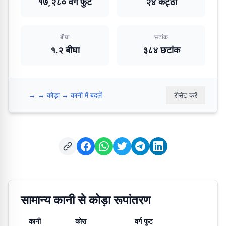
१७,२८० वर्ग फुट
२४ कट्ठा
बीघा
छटांक
१.२ बीघा
३८४ छटांक
↔️
↔️ कोड़ा → कानी में बदलें
रीसेट करें
सामान्य कानी से कोड़ा रूपांतरण
कानी
कोरा
वर्ग फुट