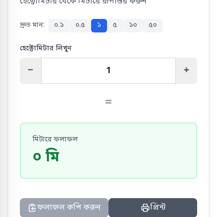
হেক্টোমিটার থেকে মিটারে রূপান্তর করুন
দ্রুত মান:
০.১
০.৫
১
৫
১০
৫০
হেক্টোমিটার লিখুন
−
+
=
মিটারে ফলাফল
০
মি
ফলাফল কপি করুন
প্রিন্ট