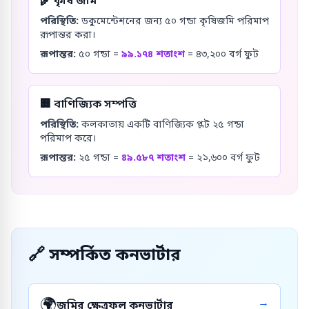
🌾
কৃষি জমি
পরিস্থিতি:
ডকুমেন্টেশনের জন্য ৫০ গন্ডা কৃষিজমি পরিমাপ
রূপান্তর করা।
রূপান্তর:
৫০
গন্ডা
=
৯৯.১৭৪
শতাংশ
=
৪৩,২০০
বর্গ ফুট
🏢
বাণিজ্যিক সম্পত্তি
পরিস্থিতি:
কলকাতায় একটি বাণিজ্যিক প্লট ২৫ গন্ডা
পরিমাপ করে।
রূপান্তর:
২৫
গন্ডা
=
৪৯.৫৮৭
শতাংশ
=
২১,৬০০
বর্গ ফুট
🔗
সম্পর্কিত কনভার্টার
🌍
→
জমির ক্ষেত্রফল কনভার্টার