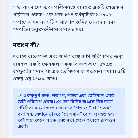
গন্ডা বাংলাদেশ এবং পশ্চিমবঙ্গে ব্যবহৃত একটি ক্ষেত্রফল
পরিমাপ একক। এক গন্ডা ৮৬৪ বর্গফুট বা ১.৯৮৩৫
শতাংশের সমান। এটি সাধারণত জমির লেনদেন এবং
সম্পত্তির ডকুমেন্টেশনে ব্যবহৃত হয়।
শতাংশ কী?
শতাংশ বাংলাদেশ এবং পশ্চিমবঙ্গে জমি পরিমাপের জন্য
ব্যবহৃত একটি ক্ষেত্রফল একক। এক শতাংশ ৪৩৫.৬
বর্গফুটের সমান, যা এক ডেসিমাল বা শতকের সমান। এটি
একর এর ১/১০০ ভাগ।
📌 গুরুত্বপূর্ণ তথ্য:
শতাংশ, শতক এবং ডেসিমাল একই
জমি পরিমাপ একক। এগুলো বিভিন্ন অঞ্চলে ভিন্ন নামে
পরিচিত। বাংলাদেশে সাধারণত "শতাংশ" বা "শতক"
বলা হয়, যেখানে ভারতে "ডেসিমাল" বেশি ব্যবহৃত হয়।
তাই গন্ডা থেকে শতক এবং গন্ডা থেকে শতাংশ রূপান্তর
একই।