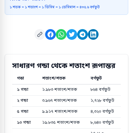
১ শতক = ১ শতাংশ = ১ ডিসিম = ১ ডেসিমাল = ৪৩৫.৬ বর্গফুট
সাধারণ গন্ডা থেকে শতাংশ রূপান্তর
গন্ডা
শতাংশ
/
শতক
বর্গফুট
গন্ডা থেকে শতাংশ এবং বর্গফুটে সাধারণ রূপান্তর মান
১
গন্ডা
১.৯৮৩
শতাংশ
/
শতক
৮৬৪
বর্গফুট
২
গন্ডা
৩.৯৬৭
শতাংশ
/
শতক
১,৭২৮
বর্গফুট
৫
গন্ডা
৯.৯১৭
শতাংশ
/
শতক
৪,৩২০
বর্গফুট
১০
গন্ডা
১৯.৮৩৫
শতাংশ
/
শতক
৮,৬৪০
বর্গফুট