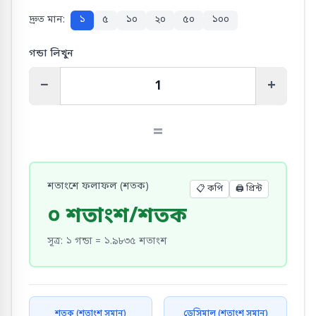
দ্রুত মান:
১
৫
১০
২০
৫০
১০০
গন্ডা লিখুন
−
+
=
শতাংশে ফলাফল
(
শতক
)
📋 কপি
🖨️
প্রিন্ট
০ শতাংশ/শতক
সূত্র
:
১ গন্ডা = ১.৯৮৩৫ শতাংশ
শতক
(
শতাংশ সমান
)
ডেসিমাল
(
শতাংশ সমান
)