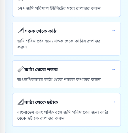
১৭+ জমি পরিমাপ ইউনিটের মধ্যে রূপান্তর করুন
📐
→
শতক থেকে কাঠা
জমি পরিমাপের জন্য শতক থেকে কাঠায় রূপান্তর
করুন
📏
→
কাঠা থেকে শতক
তাৎক্ষণিকভাবে কাঠা থেকে শতকে রূপান্তর করুন
📐
→
কাঠা থেকে ছটাক
বাংলাদেশ এবং পশ্চিমবঙ্গে জমি পরিমাপের জন্য কাঠা
থেকে ছটাকে রূপান্তর করুন