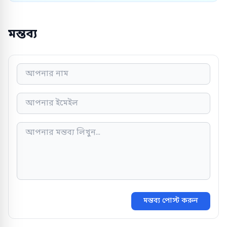
মন্তব্য
মন্তব্য পোস্ট করুন