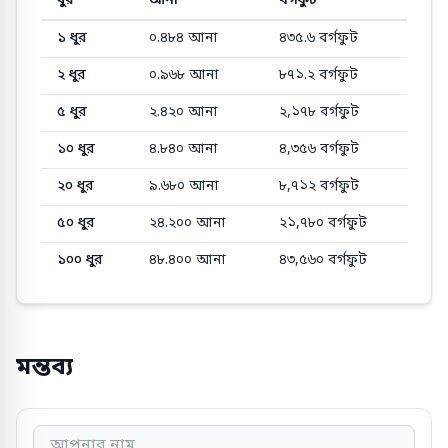
ধুর
আনা
বর্গফুট
ধুর থেকে আনা এবং বর্গফুটে সাধারণ রূপান্তর মান
১
ধুর
০.৪৮৪
আনা
৪৩৫.৬
বর্গফুট
২
ধুর
০.৯৬৮
আনা
৮৭১.২
বর্গফুট
৫
ধুর
২.৪২০
আনা
২,১৭৮
বর্গফুট
১০
ধুর
৪.৮৪০
আনা
৪,৩৫৬
বর্গফুট
২০
ধুর
৯.৬৮০
আনা
৮,৭১২
বর্গফুট
৫০
ধুর
২৪.২০০
আনা
২১,৭৮০
বর্গফুট
১০০
ধুর
৪৮.৪০০
আনা
৪৩,৫৬০
বর্গফুট
মন্তব্য