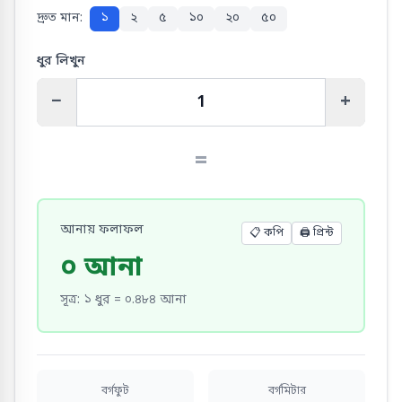
দ্রুত মান:
১
২
৫
১০
২০
৫০
ধুর লিখুন
−
+
=
আনায় ফলাফল
📋 কপি
🖨️
প্রিন্ট
০ আনা
সূত্র
:
১ ধুর = ০.৪৮৪ আনা
বর্গফুট
বর্গমিটার