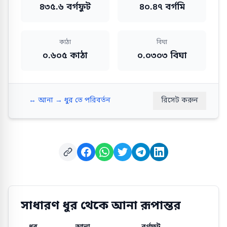
৪৩৫.৬ বর্গফুট
৪০.৪৭ বর্গমি
কাঠা
বিঘা
০.৬০৫ কাঠা
০.০৩০৩ বিঘা
↔️
আনা → ধুর তে পরিবর্তন
রিসেট করুন
সাধারণ ধুর থেকে আনা রূপান্তর