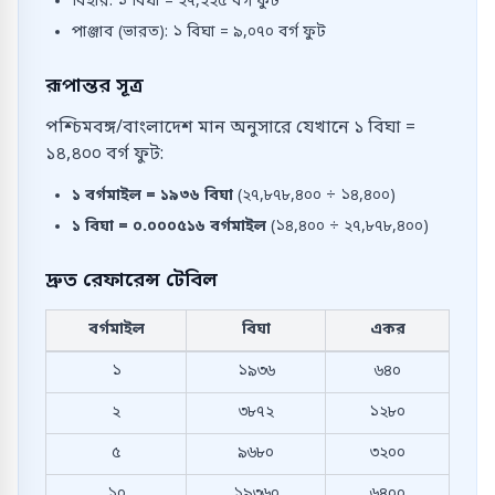
বিহার: ১ বিঘা = ২৭,২২৫ বর্গ ফুট
পাঞ্জাব (ভারত): ১ বিঘা = ৯,০৭০ বর্গ ফুট
রূপান্তর সূত্র
পশ্চিমবঙ্গ/বাংলাদেশ মান অনুসারে যেখানে ১ বিঘা =
১৪,৪০০ বর্গ ফুট:
১
বর্গমাইল
=
১৯৩৬
বিঘা
(
২৭,৮৭৮,৪০০
÷
১৪,৪০০
)
১
বিঘা
=
০.০০০৫১৬
বর্গমাইল
(
১৪,৪০০
÷
২৭,৮৭৮,৪০০
)
দ্রুত রেফারেন্স টেবিল
বর্গমাইল
বিঘা
একর
বর্গমাইল থেকে বিঘা এবং একরে সাধারণ রূপান্তর
১
১৯৩৬
৬৪০
২
৩৮৭২
১২৮০
৫
৯৬৮০
৩২০০
১০
১৯৩৬০
৬৪০০