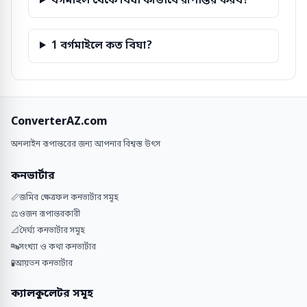
বর্গমাইল থেকে বিঘা কীভাবে রূপান্তর করব?
1 বর্গমাইলে কত বিঘা?
ConverterAZ.com
অনলাইন রূপান্তরের জন্য আপনার বিশ্বস্ত উৎস
কনভার্টার
📏
জমির ক্ষেত্রফল কনভার্টার সমূহ
⚖️
ওজন রূপান্তরকারী
📐
দৈর্ঘ্য কনভার্টার সমূহ
🔤
সংখ্যা ও কথা কনভার্টার
🧪
আয়তন কনভার্টার
ক্যালকুলেটর সমূহ