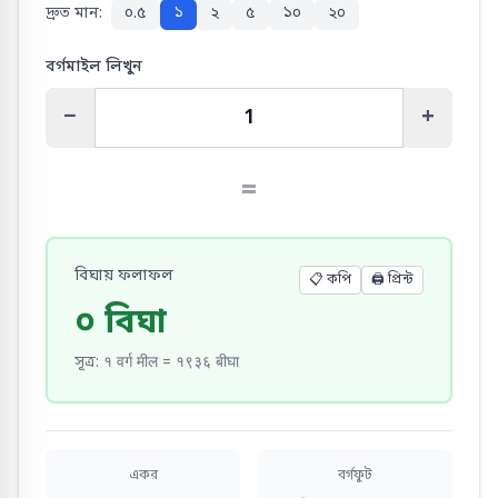
দ্রুত মান:
০.৫
১
২
৫
১০
২০
বর্গমাইল লিখুন
−
+
=
বিঘায় ফলাফল
📋 কপি
🖨️
প্রিন্ট
০ বিঘা
সূত্র
:
१ वर्ग मील = १९३६ बीघा
একর
বর্গফুট