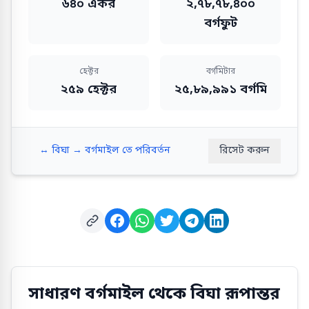
৬৪০ একর
২,৭৮,৭৮,৪০০
বর্গফুট
হেক্টর
বর্গমিটার
২৫৯ হেক্টর
২৫,৮৯,৯৯১ বর্গমি
↔️
বিঘা → বর্গমাইল তে পরিবর্তন
রিসেট করুন
সাধারণ বর্গমাইল থেকে বিঘা রূপান্তর