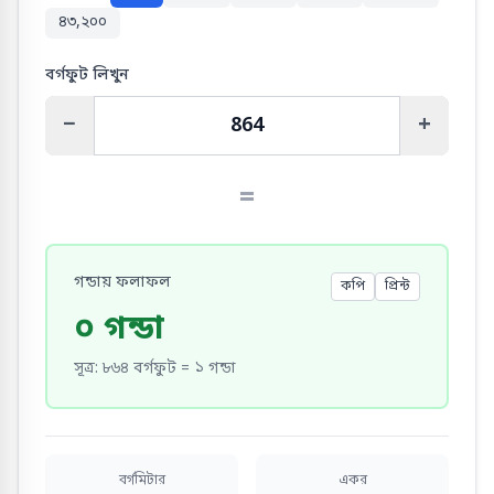
৪৩,২০০
বর্গফুট লিখুন
−
+
=
গন্ডায় ফলাফল
কপি
প্রিন্ট
০ গন্ডা
সূত্র
:
৮৬৪ বর্গফুট = ১ গন্ডা
বর্গমিটার
একর