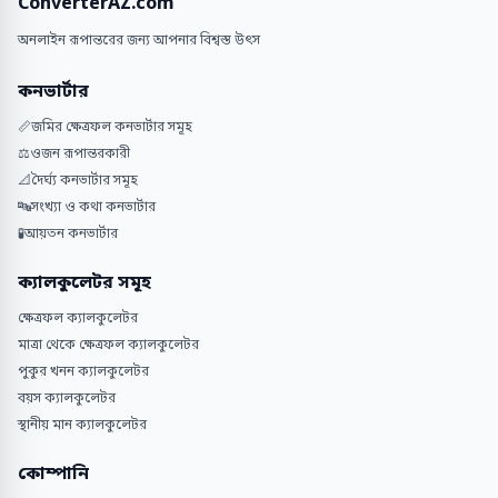
ConverterAZ.com
অনলাইন রূপান্তরের জন্য আপনার বিশ্বস্ত উৎস
কনভার্টার
📏
জমির ক্ষেত্রফল কনভার্টার সমূহ
⚖️
ওজন রূপান্তরকারী
📐
দৈর্ঘ্য কনভার্টার সমূহ
🔤
সংখ্যা ও কথা কনভার্টার
🧪
আয়তন কনভার্টার
ক্যালকুলেটর সমূহ
ক্ষেত্রফল ক্যালকুলেটর
মাত্রা থেকে ক্ষেত্রফল ক্যালকুলেটর
পুকুর খনন ক্যালকুলেটর
বয়স ক্যালকুলেটর
স্থানীয় মান ক্যালকুলেটর
কোম্পানি