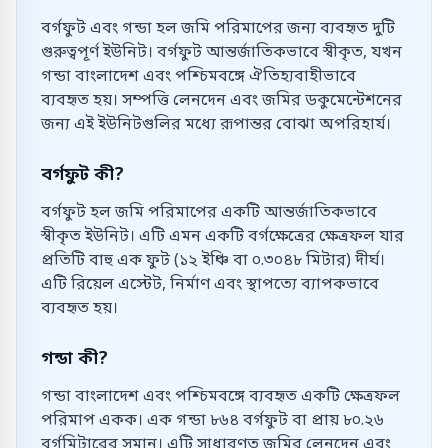
বর্গফুট এবং গন্ডা হল জমি পরিমাপের জন্য ব্যবহৃত দুটি
গুরুত্বপূর্ণ ইউনিট। বর্গফুট আন্তর্জাতিকভাবে স্বীকৃত, যখন
গন্ডা বাংলাদেশ এবং পশ্চিমবঙ্গে ঐতিহ্যবাহীভাবে
ব্যবহৃত হয়। সম্পত্তি লেনদেন এবং জমির ডকুমেন্টেশনের
জন্য এই ইউনিটগুলির মধ্যে রূপান্তর বোঝা অপরিহার্য।
বর্গফুট কী?
বর্গফুট হল জমি পরিমাপের একটি আন্তর্জাতিকভাবে
স্বীকৃত ইউনিট। এটি এমন একটি বর্গক্ষেত্রের ক্ষেত্রফল যার
প্রতিটি বাহু এক ফুট (১২ ইঞ্চি বা ০.৩০৪৮ মিটার) দীর্ঘ।
এটি রিয়েল এস্টেট, নির্মাণ এবং স্থাপত্যে ব্যাপকভাবে
ব্যবহৃত হয়।
গন্ডা কী?
গন্ডা বাংলাদেশ এবং পশ্চিমবঙ্গে ব্যবহৃত একটি ক্ষেত্রফল
পরিমাপ একক। এক গন্ডা ৮৬৪ বর্গফুট বা প্রায় ৮০.২৬
বর্গমিটারের সমান। এটি সাধারণত জমির লেনদেন এবং