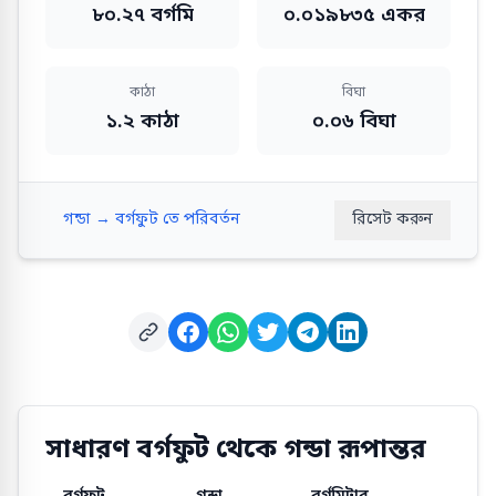
৮০.২৭ বর্গমি
০.০১৯৮৩৫ একর
কাঠা
বিঘা
১.২ কাঠা
০.০৬ বিঘা
গন্ডা → বর্গফুট তে পরিবর্তন
রিসেট করুন
সাধারণ বর্গফুট থেকে গন্ডা রূপান্তর