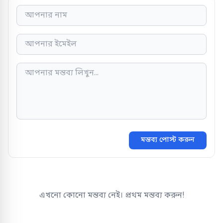
মন্তব্য পোস্ট করুন
এখনো কোনো মন্তব্য নেই। প্রথম মন্তব্য করুন!