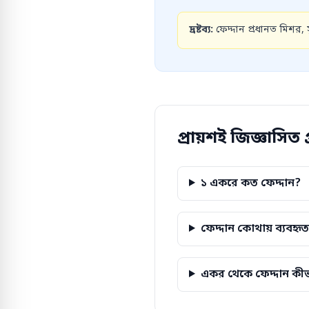
দ্রষ্টব্য:
ফেদ্দান প্রধানত মিশর, স
প্রায়শই জিজ্ঞাসিত প্
১ একরে কত ফেদ্দান?
ফেদ্দান কোথায় ব্যবহৃত
একর থেকে ফেদ্দান কীভ