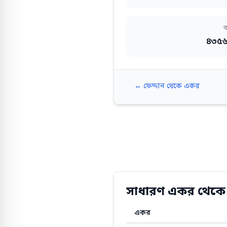
ব
৪৩৫৬
↔️ ফেদ্দান থেকে একর
সাধারণ একর থেকে ফ
একর