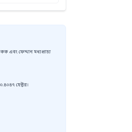
 এবং ফেদ্দান মধ্যপ্রাচ্য
০.৪০৪৭ হেক্টর।