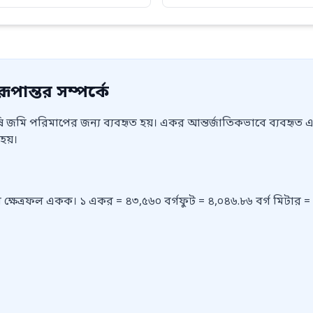
পান্তর সম্পর্কে
 জমি পরিমাপের জন্য ব্যবহৃত হয়। একর আন্তর্জাতিকভাবে ব্যবহৃত একক
হয়।
ক্ষেত্রফল একক। ১ একর = ৪৩,৫৬০ বর্গফুট = ৪,০৪৬.৮৬ বর্গ মিটার = 