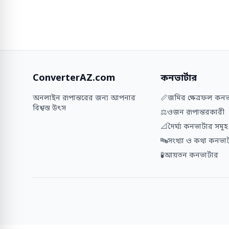
ConverterAZ.com
কনভার্টার
অনলাইন রূপান্তরের জন্য আপনার
📏
জমির ক্ষেত্রফল কনভা
বিশ্বস্ত উৎস
⚖️
ওজন রূপান্তরকারী
📐
দৈর্ঘ্য কনভার্টার সমূহ
🔤
সংখ্যা ও কথা কনভার্
🧪
আয়তন কনভার্টার