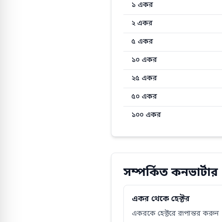
১
একর
২
একর
৫
একর
১০
একর
২৫
একর
৫০
একর
১০০
একর
সম্পর্কিত কনভার্টার
একর থেকে হেক্টর
একরকে হেক্টরে রূপান্তর করুন