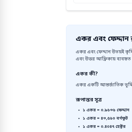
একর এবং ফেদ্দান রূ
একর এবং ফেদ্দান উভয়ই কৃষি
এবং উত্তর আফ্রিকায় ব্যবহৃত 
একর কী?
একর একটি আন্তর্জাতিক ভূমি 
রূপান্তর সূত্র
১
একর
=
০.৯৬৩৬
ফেদ্দান
১
একর
=
৪৩,৫৬০
বর্গফুট
১
একর
=
০.৪০৪৭
হেক্টর