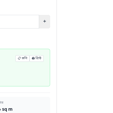
+
📋 কপি
🖨️
প্রিন্ট
টার
৬ sq m