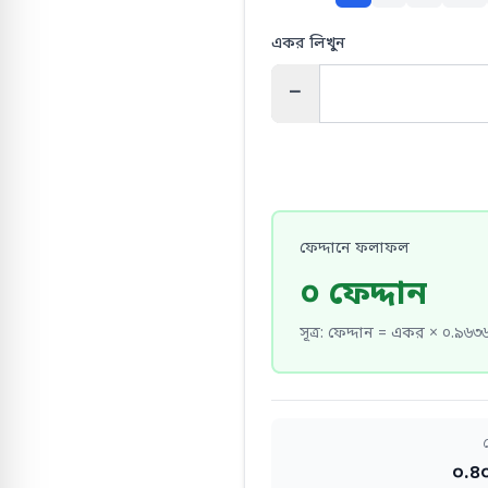
একর লিখুন
−
ফেদ্দানে ফলাফল
০ ফেদ্দান
সূত্র
:
ফেদ্দান = একর × ০.৯৬৩
হ
০.৪