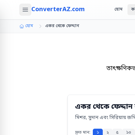
ConverterAZ.com
হোম
ক
হোম
একর থেকে ফেদ্দান
তাৎক্ষণিকভ
একর থেকে ফেদ্দান 
মিশর, সুদান এবং সিরিয়ায় জ
দ্রুত মান:
১
২
৫
১০