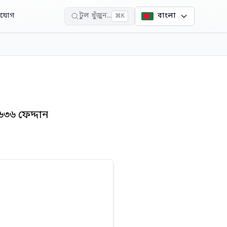
াযোগ
টুল খুঁজুন...
বাংলা
⌘
K
৬৩৬ ফেদ্দান