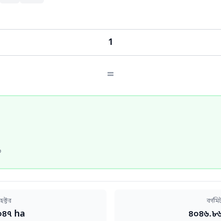
=
৬
েক্টর
বর্গমি
০৪৭ ha
৪০৪৬.৮