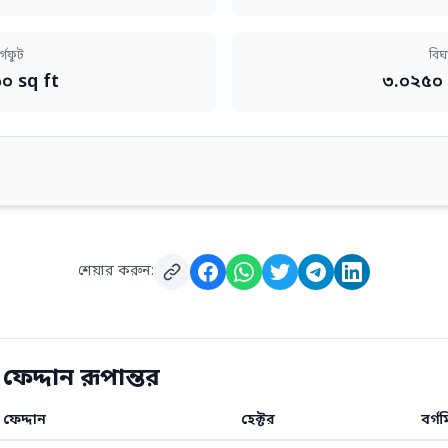
র্গফুট
বিঘ
০ sq ft
৩.০২৫০
শেয়ার করুন:
েদ্দান রূপান্তর
ফেদ্দান
হেক্টর
বর্গ