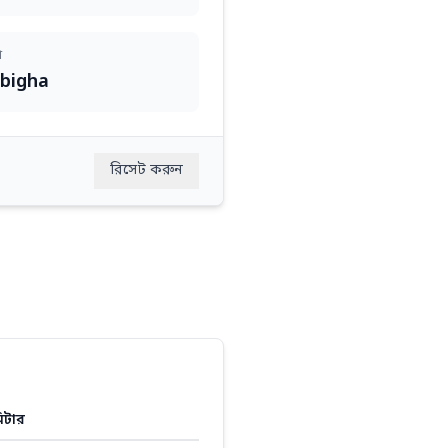
া
 bigha
রিসেট করুন
মিটার